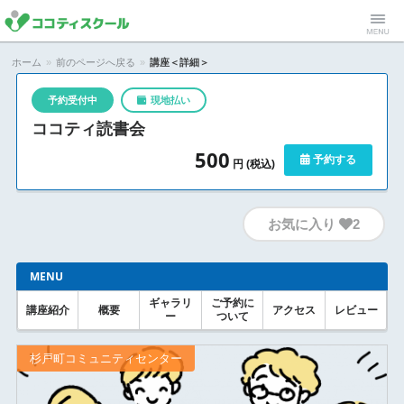
ココティス
Menu
ホーム
»
前のページへ戻る
»
講座＜詳細＞
クール
予約受付中
現地払い
ココティ読書会
500
予約する
円 (税込)
お気に入り
2
MENU
ギャラリ
ご予約に
講座紹介
概要
アクセス
レビュー
ー
ついて
杉戸町コミュニティセンター